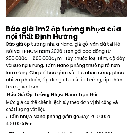
Báo giá 1m2 ốp tường nhựa của
nội thất Định Hướng
Báo giá ốp tường nhựa Nano, giả gỗ, vân đá tại Hà
Nội và TPHCM năm 2026 trọn gói dao động từ
250.000đ - 800.000đ/m², tùy thuộc loại tấm, độ dày
và xương khung. Tấm Nano phẳng thường rẻ hơn
lam sóng. Chi phí bao gồm vật tư, nhân công, phào
chỉ và phụ kiện, áp dụng cho cả ốp tường, ốp chân
tường và trần.
Báo Giá Ốp Tường Nhựa Nano Trọn Gói
Mức giá có thể chênh lệch tùy theo đơn vị thi công và
chất lượng vật liệu:
Tấm nhựa Nano phẳng (vân gỗ/đá):
260.000đ -
400.000đ/m².