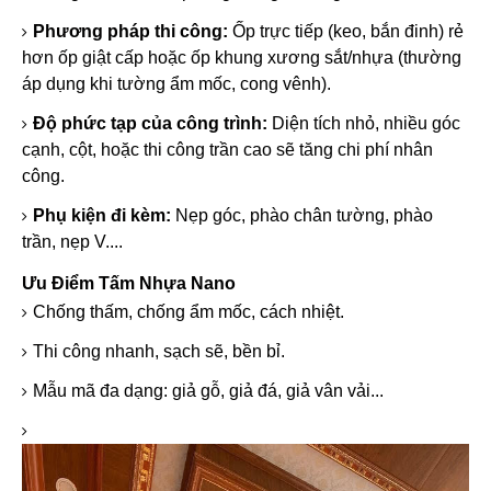
Phương pháp thi công:
Ốp trực tiếp (keo, bắn đinh) rẻ
hơn ốp giật cấp hoặc ốp khung xương sắt/nhựa (thường
áp dụng khi tường ẩm mốc, cong vênh).
Độ phức tạp của công trình:
Diện tích nhỏ, nhiều góc
cạnh, cột, hoặc thi công trần cao sẽ tăng chi phí nhân
công.
Phụ kiện đi kèm:
Nẹp góc, phào chân tường, phào
trần, nẹp V....
Ưu Điểm Tấm Nhựa Nano
Chống thấm, chống ẩm mốc, cách nhiệt.
Thi công nhanh, sạch sẽ, bền bỉ.
Mẫu mã đa dạng: giả gỗ, giả đá, giả vân vải...