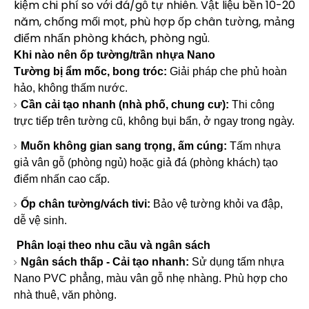
kiệm chi phí so với đá/gỗ tự nhiên. Vật liệu bền 10-20
năm, chống mối mọt, phù hợp ốp chân tường, mảng
điểm nhấn phòng khách, phòng ngủ.
Khi nào nên ốp tường/trần nhựa Nano
Tường bị ẩm mốc, bong tróc:
Giải pháp che phủ hoàn
hảo, không thấm nước.
Cần cải tạo nhanh (nhà phố, chung cư):
Thi công
trực tiếp trên tường cũ, không bụi bẩn, ở ngay trong ngày.
Muốn không gian sang trọng, ấm cúng:
Tấm nhựa
giả vân gỗ (phòng ngủ) hoặc giả đá (phòng khách) tạo
điểm nhấn cao cấp.
Ốp chân tường/vách tivi:
Bảo vệ tường khỏi va đập,
dễ vệ sinh.
Phân loại theo nhu cầu và ngân sách
Ngân sách thấp - Cải tạo nhanh:
Sử dụng tấm nhựa
Nano PVC phẳng, màu vân gỗ nhẹ nhàng. Phù hợp cho
nhà thuê, văn phòng.