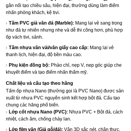
gân nổi tạo chiều sâu, hiện đại, thường dùng làm điểm
nhấn phòng khách, kệ tivi.
Tấm PVC giả vân đá (Marble)
:
Mang lại vẻ sang trọng
như đá tự nhiên nhưng nhẹ và dễ thi công hơn, phù hợp
ốp vách tivi, sảnh.
Tấm nhựa vân vải/vân giấy cao cấp
:
Mang lại vẻ
thanh lịch, hiện đại, độ bền màu cao.
Phụ kiện đồng bộ
:
Phào chỉ, nẹp V, nẹp góc giúp che
khuyết điểm và tạo điểm nhấn thẩm mỹ.
Chất liệu và cấu tạo theo hãng
Tấm ốp nhựa Nano (thường gọi là PVC Nano) được sản
xuất từ nhựa PVC nguyên sinh kết hợp bột đá. Cấu tạo
chung các hãng phổ biến.
Lớp cốt nhựa Nano (PVC):
Nhựa PVC + Bột đá, cách
nhiệt, cách âm, chống cháy lan.
Lớp film vân (Giả gỗ/đá):
Vân 3D sắc nét, chân thực.