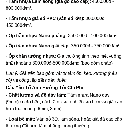
Tấm nhựa Lam sóng (giả gỗ cao cấp):
450.000đ -
800.000đ/m².
Tấm nhựa giả đá PVC (vân đá lớn):
300.000đ -
450.000đ/m².
Ốp trần nhựa Nano phẳng:
350.000đ - 500.000đ/m².
Ốp trần nhựa Nano giật cấp:
350.000đ - 750.000đ/m².
Ốp chân tường nhựa:
Giá thường tính theo mét vuông
(m2) khoảng 300.000đ-500.000đ/md (bao gồm phào).
Lưu ý: Giá trên bao gồm vật tư tấm ốp, keo, xương (nếu
có) và công lắp đặt hoàn thiện.
Các Yếu Tố Ảnh Hưởng Tới Chi Phí
Chất lượng và độ dày tấm:
Tấm nhựa Nano dày
(9mm) có độ bền, cách âm, cách nhiệt cao hơn và giá cao
hơn loại mỏng (6mm, 8mm).
Loại bề mặt:
Vân gỗ 3D, lam sóng, hoặc giả đá cao cấp
thường đắt hơn tấm phẳng thông thường.