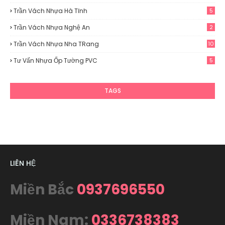
Trần Vách Nhựa Hà Tĩnh
5
Trần Vách Nhựa Nghệ An
2
Trần Vách Nhựa Nha TRang
10
Tư Vấn Nhựa Ốp Tường PVC
5
TAGS
LIÊN HỆ
Miền Bắc
0937696550
Miền Nam:
0336738383