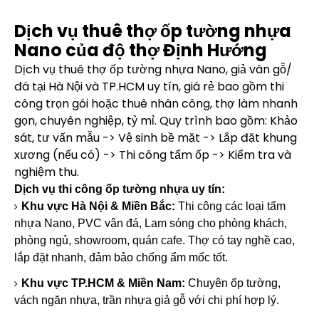
Dịch vụ thuê thợ ốp tường nhựa
Nano của độ thợ Định Hướng
Dịch vụ thuê thợ ốp tường nhựa Nano, giả vân gỗ/
đá tại Hà Nội và TP.HCM uy tín, giá rẻ bao gồm thi
công trọn gói hoặc thuê nhân công, thợ làm nhanh
gọn, chuyên nghiệp, tỷ mỉ. Quy trình bao gồm: Khảo
sát, tư vấn mẫu -> Vệ sinh bề mặt -> Lắp đặt khung
xương (nếu có) -> Thi công tấm ốp -> Kiểm tra và
nghiệm thu.
Dịch vụ thi công ốp tường nhựa uy tín:
Khu vực Hà Nội & Miền Bắc:
Thi công các loại tấm
nhựa Nano, PVC vân đá, Lam sóng cho phòng khách,
phòng ngủ, showroom, quán cafe. Thợ có tay nghề cao,
lắp đặt nhanh, đảm bảo chống ẩm mốc tốt.
Khu vực TP.HCM & Miền Nam:
Chuyên ốp tường,
vách ngăn nhựa, trần nhựa giả gỗ với chi phí hợp lý.