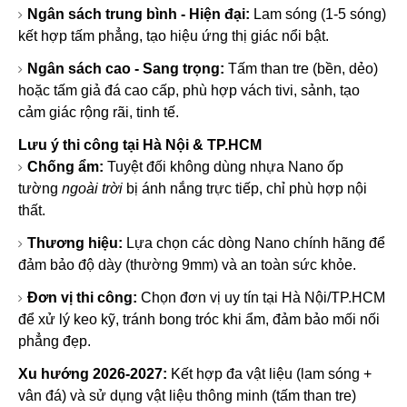
Ngân sách trung bình - Hiện đại:
Lam sóng (1-5 sóng)
kết hợp tấm phẳng, tạo hiệu ứng thị giác nổi bật.
Ngân sách cao - Sang trọng:
Tấm than tre (bền, dẻo)
hoặc tấm giả đá cao cấp, phù hợp vách tivi, sảnh, tạo
cảm giác rộng rãi, tinh tế.
Lưu ý thi công tại Hà Nội & TP.HCM
Chống ẩm:
Tuyệt đối không dùng nhựa Nano ốp
tường
ngoài trời
bị ánh nắng trực tiếp, chỉ phù hợp nội
thất.
Thương hiệu:
Lựa chọn các dòng Nano chính hãng để
đảm bảo độ dày (thường 9mm) và an toàn sức khỏe.
Đơn vị thi công:
Chọn đơn vị uy tín tại Hà Nội/TP.HCM
để xử lý keo kỹ, tránh bong tróc khi ẩm, đảm bảo mối nối
phẳng đẹp.
Xu hướng 2026-2027:
Kết hợp đa vật liệu (lam sóng +
vân đá) và sử dụng vật liệu thông minh (tấm than tre)